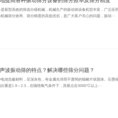
地提高各种振动筛分设备的筛分效率及筛分精度
备是新型高效的筛选分级机械，机械生产的振动筛设备机型丰富，广泛应
机械筛分效率、筛分精度的高低优劣，是广大客户关心的问题，振动···
声波振动筛的特点？解决哪些筛分问题？
种电池负极材料，呈深灰色，有金属光泽而不透明的细鳞片状固体。石墨
比重是1.9～2.3，在隔绝氧气条件下，其熔点在3000℃以上···