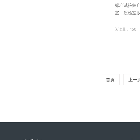
标准试验筛
室、质检室以
阅读量：450
首页
上一