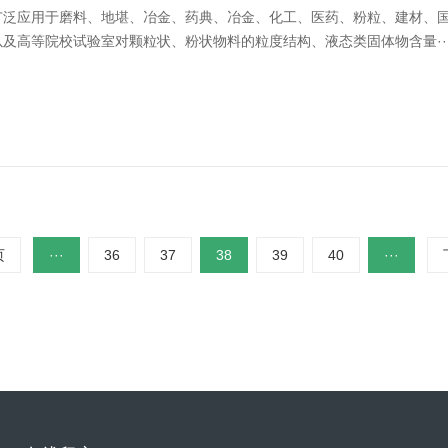
广泛应用于磨料、地堪、冶金、药典、冶金、化工、医药、粉粒、建材、
及高等院校试验室对颗粒状、粉状物料的粒度结构、液态类固体物含量··
页
···
36
37
38
39
40
···