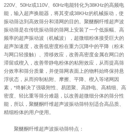
220V、50Hz或110V、60Hz电能转化为38KHz的高频电
能，输入超声换能器，将其变成38KHz的机械振动，使
振动筛达到高效筛分和清网的目的。聚醚酮纤维超声波
振动筛是在传统振动筛的筛网上安装了一个低振幅、高
频率的超声振动波（机械波），超微细粉体接受巨大的
超声加速度，改善低密度粉在重力沉降中的平降（粉末
与网口轻接触）、滑移效应，改善高密度金属在网口的
滞留或楔入，改善带静电粉体的粘附效应，从而提高筛
分效率和筛分质量，并使筛网表面上的物料始终保持悬
浮状态，从而抑制粘附、摩擦、平降、楔入等堵网因
素，*终解决了强吸附性、易团聚、高静电、高精细、高
密度、轻比重等筛分难题，以改善超微细分体的筛分性
能，所以，聚醚酮纤维超声波振动筛特别适合高品质、
精细粉体的用户使用。
聚醚酮纤维超声波振动筛特点：