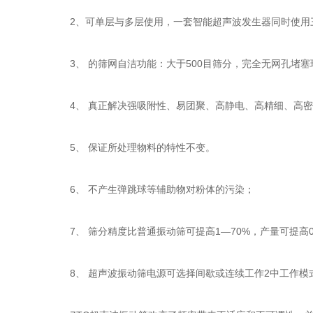
2、可单层与多层使用，一套智能超声波发生器同时使用
3、 的筛网自洁功能：大于500目筛分，完全无网孔堵塞
4、 真正解决强吸附性、易团聚、高静电、高精细、高密
5、 保证所处理物料的特性不变。
6、 不产生弹跳球等辅助物对粉体的污染；
7、 筛分精度比普通振动筛可提高1—70%，产量可提高0.
8、 超声波振动筛电源可选择间歇或连续工作2中工作模式