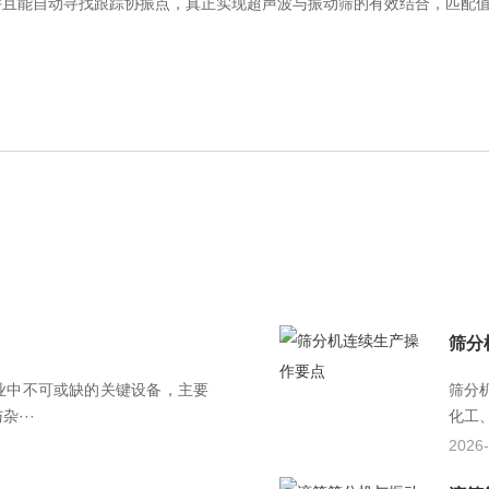
且能自动寻找跟踪协振点，真正实现超声波与振动筛的有效结合，匹配值
筛分
业中不可或缺的关键设备，主要
筛分
···
化工
2026-