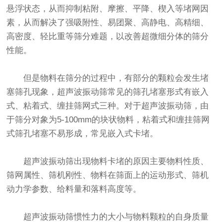
悬浮状态，从而抑制粘附、摩擦、平降、楔入等堵网因
素，从而解决了强吸附性、易团聚、高静电、高精细、
高密度、轻比重等筛分难题，以改善超微细分体的筛分
性能。
但是物料在筛分的过程中，有部分的颗粒会发生堵
塞筛孔现象，
超声波振动筛
常见的筛孔堵塞形式有嵌入
式、粘着式、缠挂筛网式三种。对于
超声波振动筛
，由
于筛分对象为5-100mm的块状物料，粘着式和缠挂筛网
式筛孔堵塞不易形成，常见嵌入式卡堵。
超声波
振动筛
出现物料卡堵的原因主要物料性质、
筛网属性、筛机刚性、物料在筛面上的运动形式、筛机
动力学参数、给料量和落料高度等。
超声波
振动筛
惯性力的大小与物料颗粒的自身质量