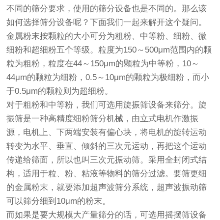
不同的筛分要求，使用的筛分设备也是不同的。那么该
如何选择筛分设备呢？下面我们一起来解开这个疑问。
金属粉末按颗粒的大小可分为粗粉、中等粉、细粉、微
细粉和超细粉五个等级。粒度为150～500μm范围内的颗
粒为粗粉，粒度在44～150μm的颗粒为中等粉，10～
44μm的颗粒为细粉，0.5～10μm的颗粒为极细粉，而小
于0.5μm的颗粒则为超细粉。
对于粗粉和中等粉，我们可选用
旋振筛
设备来筛分。
旋
振筛
是一种高精度细粉筛分机械，由立式电机作激振
源，电机上、下两端安装有偏心块，将电机的旋转运动
转变为水平、垂直、倾斜的三次元运动，再把这个运动
传递给筛面，所以也叫三次元
振动筛
。采用全封闭式结
构，适用于粒、粉、粘液等物料的筛分过滤。要筛更细
的金属粉末，就要添加超声波筛分系统，
超声波振动筛
可以筛分细到10μm的粉末。
而如果是要大规模大产量筛分的话，可选用
摇摆筛
设备