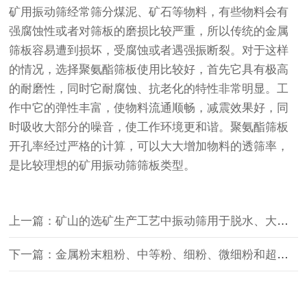
矿用
振动筛
经常筛分煤泥、矿石等物料，有些物料会有
强腐蚀性或者对筛板的磨损比较严重，所以传统的金属
筛板容易遭到损坏，受腐蚀或者遇强振断裂。对于这样
的情况，选择聚氨酯筛板使用比较好，首先它具有极高
的耐磨性，同时它耐腐蚀、抗老化的特性非常明显。工
作中它的弹性丰富，使物料流通顺畅，减震效果好，同
时吸收大部分的噪音，使工作环境更和谐。聚氨酯筛板
开孔率经过严格的计算，可以大大增加物料的透筛率，
是比较理想的矿用
振动筛
筛板类型。
上一篇：矿山的选矿生产工艺中振动筛用于脱水、大小分级多个用途
下一篇：金属粉末粗粉、中等粉、细粉、微细粉和超细粉用什么设备筛分