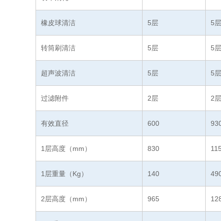
橡皮球清洁
5层
5
转筒刷清洁
5层
5
超声波清洁
5层
5
过滤附件
2层
2
有效直径
600
93
1层高度（mm）
830
11
1层重量（Kg）
140
49
2层高度（mm）
965
12