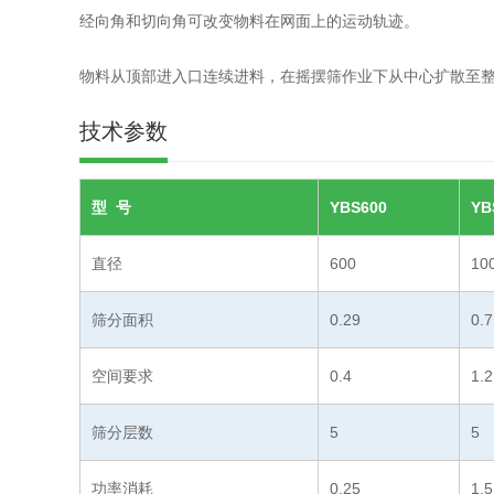
经向角和切向角可改变物料在网面上的运动轨迹。
物料从顶部进入口连续进料，在摇摆筛作业下从中心扩散至
技术参数
型 号
YBS600
YB
直径
600
10
筛分面积
0.29
0.7
空间要求
0.4
1.2
筛分层数
5
5
功率消耗
0.25
1.5