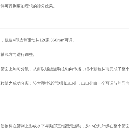
附件可得到更加理想的筛分效果。
低速V型皮带驱动从120到360rpm可调。
动轴线方向进行调整。
个筛面上均匀分散，从而以螺旋运动往轴向传播，细小颗粒从而完成了整
颗粒随之成功分离：较大颗粒被运送到出口处，出口处由一个可调节的导
，使物料在筛网上形成水平与抛掷三维翻滚运动，从中心到外缘在整个筛