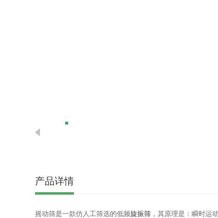
产品详情
摇动筛是一款仿人工筛选的低频
旋振筛
，其原理是：瞬时运