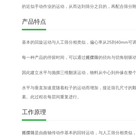
的近似手动作业的运动，从而达到筛分之目的，再配合筛分
产品特点
基本的回旋运动与人工筛分相类似，偏心率从25到40mm可调，
每一种产品的停留时间，可以通过
摇摆筛
的径向与切角朝驱
因此建立水平与抛掷三维翻滚运动，物料从中心到外缘在整
水平与垂直加速度随着粒子的运动而增加，接近筛孔尺寸的
素。此过程在每层间重复进行。
工作原理
摇摆筛
是由曲轴传动作基本的回转运动，与人工筛分相类似