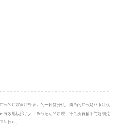
筛分的厂家而特殊设计的一种筛分机。简单的筛分是双眼注视
它有效地模拟了人工筛分运动的原理，符合所有精细与超细范
理的物料。