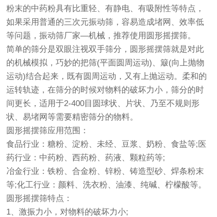
粉末的中药粉具有比重轻、有静电、有吸附性等特点，
如果采用普通的三次元
振动筛
，容易造成堵网、效率低
等问题，振动筛厂家—机械，推荐使用圆形
摇摆筛
。
简单的筛分是双眼注视双手筛分，圆形
摇摆筛
就是对此
的机械模拟，巧妙的把筛(平面圆周运动)、簸(向上抛物
运动)结合起来，既有圆周运动，又有上抛运动。柔和的
运转轨迹，在筛分的时候对物料的破坏力小，筛分的时
间更长，适用于2-400目圆球状、片状、乃至不规则形
状、易堵网等需要精密筛分的物料。
圆形摇摆筛应用范围：
食品行业：糖粉、淀粉、未经、豆浆、奶粉、食盐等;医
药行业：中药粉、西药粉、药液、颗粒药等;
冶金行业：铁粉、合金粉、锌粉、铸造型砂、焊条粉末
等;化工行业：颜料、洗衣粉、油漆、纯碱、柠檬酸等。
圆形摇摆筛特点：
1、激振力小，对物料的破坏力小;