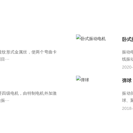
卧式
波纹形式金属丝，使两个弯曲卡
振动
···
线振
2020-
弹球
要四级电机，由特制电机外加激
振动
···
球、
2018-