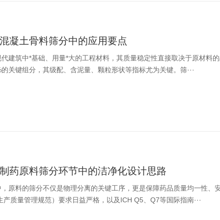
混凝土骨料筛分中的应用要点
现代建筑中*基础、用量*大的工程材料，其质量稳定性直接取决于原材料
5%的关键组分，其级配、含泥量、颗粒形状等指标尤为关键。筛···
制药原料筛分环节中的洁净化设计思路
中，原料的筛分不仅是物理分离的关键工序，更是保障药品质量均一性、
生产质量管理规范）要求日益严格，以及ICH Q5、Q7等国际指南···