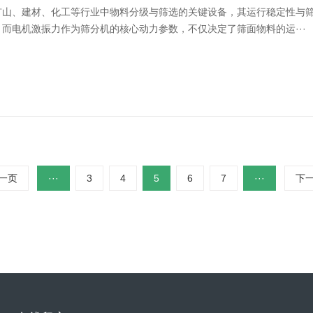
矿山、建材、化工等行业中物料分级与筛选的关键设备，其运行稳定性与
而电机激振力作为筛分机的核心动力参数，不仅决定了筛面物料的运···
一页
···
3
4
5
6
7
···
下