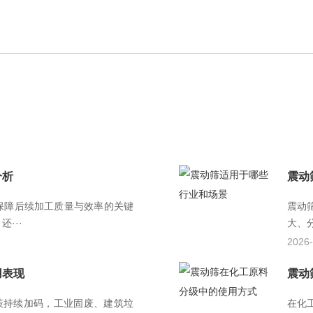
分析
震动
保障后续加工质量与效率的关键
震动
···
大、
2026-
用表现
震动
策持续加码，工业固废、建筑垃
在化