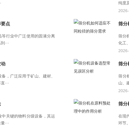
·
纯度
2026-
养要点
筛分
品等行业中广泛使用的固液分离
筛分
···
化工
2026-
波动
筛分
设备，广泛应用于矿山、建材、
筛分
···
山、
2026-
法
筛分
业中关键的物料分级设备，其运
在现
···
环节