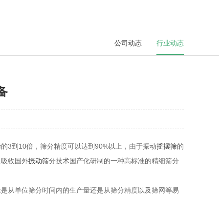
公司动态
行业动态
备
筛
的3到10倍，筛分精度可以达到90%以上，由于振动
摇摆筛
的
是吸收国外
振动筛
分技术国产化研制的一种高标准的精细筛分
是从单位筛分时间内的生产量还是从筛分精度以及筛网等易