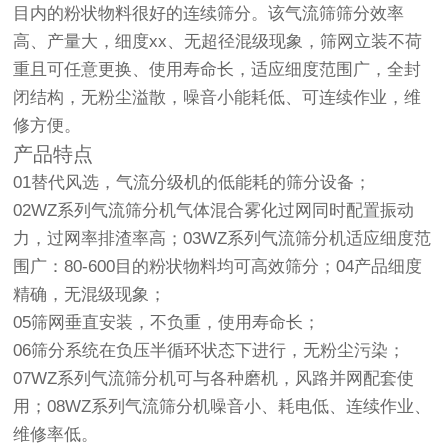
目内的粉状物料很好的连续筛分。该气流筛筛分效率
高、产量大，细度xx、无超径混级现象，筛网立装不荷
重且可任意更换、使用寿命长，适应细度范围广，全封
闭结构，无粉尘溢散，噪音小能耗低、可连续作业，维
修方便。
产品特点
01替代风选，气流分级机的低能耗的筛分设备；
02WZ系列气流筛分机气体混合雾化过网同时配置振动
力，过网率排渣率高；03WZ系列气流筛分机适应细度范
围广：80-600目的粉状物料均可高效筛分；04产品细度
精确，无混级现象；
05筛网垂直安装，不负重，使用寿命长；
06筛分系统在负压半循环状态下进行，无粉尘污染；
07WZ系列气流筛分机可与各种磨机，风路并网配套使
用；08WZ系列气流筛分机噪音小、耗电低、连续作业、
维修率低。