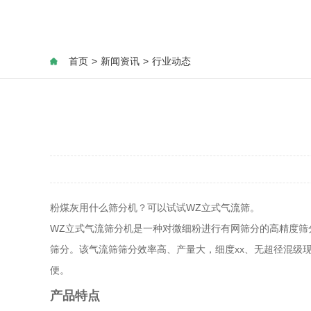
首页
>
新闻资讯
>
行业动态
粉煤灰用什么筛分机？可以试试WZ立式气流筛。
WZ立式气流筛分机是一种对微细粉进行有网筛分的高精度筛
筛分。该气流筛筛分效率高、产量大，细度xx、无超径混级
便。
产品特点