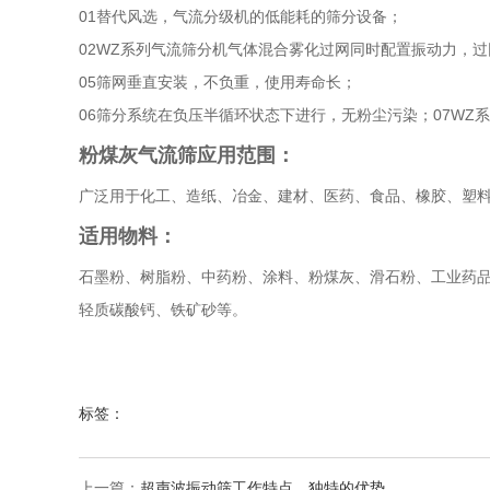
01替代风选，气流分级机的低能耗的筛分设备；
02WZ系列气流筛分机气体混合雾化过网同时配置振动力，过
05筛网垂直安装，不负重，使用寿命长；
06筛分系统在负压半循环状态下进行，无粉尘污染；07WZ
粉煤灰气流筛应用范围：
广泛用于化工、造纸、冶金、建材、医药、食品、橡胶、塑
适用物料：
石墨粉、树脂粉、中药粉、涂料、粉煤灰、滑石粉、工业药
轻质碳酸钙、铁矿砂等。
标签：
上一篇：
超声波振动筛工作特点，独特的优势