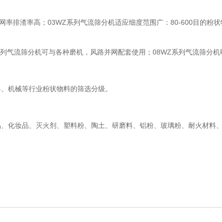
网率排渣率高；03WZ系列气流筛分机适应细度范围广：80-600目的粉
系列气流筛分机可与各种磨机，风路并网配套使用；08WZ系列气流筛分
料、机械等行业粉状物料的筛选分级。
品、化妆品、灭火剂、塑料粉、陶土、研磨料、铝粉、玻璃粉、耐火材料