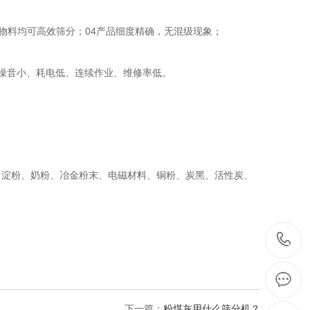
状物料均可高效筛分；04产品细度精确，无混级现象；
机噪音小、耗电低、连续作业、维修率低。
、淀粉、奶粉、冶金粉末、电磁材料、铜粉、炭黑、活性炭、
下一篇：
粉煤灰用什么筛分机？