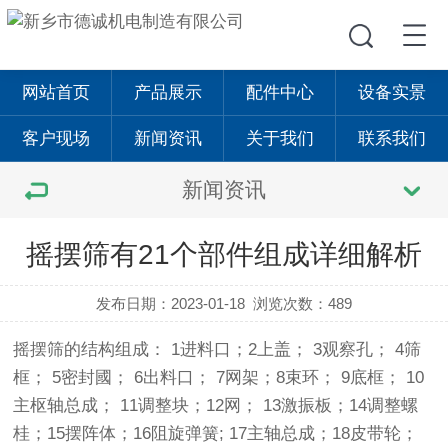
网站首页
产品展示
配件中心
设备实景
客户现场
新闻资讯
关于我们
联系我们
新闻资讯
摇摆筛有21个部件组成详细解析
发布日期：2023-01-18
浏览次数：489
摇摆筛
的结构组成： 1进料口；2上盖； 3观察孔； 4筛
框； 5密封國； 6出料口； 7网架；8束环； 9底框； 10
主枢轴总成； 11调整块；12网； 13激振板；14调整螺
桂；15摆阵体；16阻旋弹簧; 17主轴总成；18皮带轮；