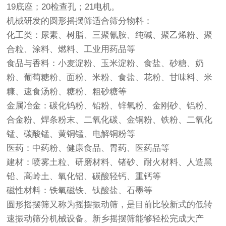
19底座；20检查孔；21电机。
机械研发的圆形
摇摆筛
适合筛分物料：
化工类：尿素、树脂、三聚氰胺、纯碱、聚乙烯粉、聚
合粒、涂料、燃料、工业用药品等
食品与香料：小麦淀粉、玉米淀粉、食盐、砂糖、奶
粉、葡萄糖粉、面粉、米粉、食盐、花粉、甘味料、米
糠、速食汤粉、糖粉、粗砂糖等
金属冶金：碳化钨粉、铅粉、锌氧粉、金刚砂、铝粉、
合金粉、焊条粉末、二氧化碳、金铜粉、铁粉、二氧化
锰、碳酸锰、黄铜锰、电解铜粉等
医药：中药粉、健康食品、胃药、医药品等
建材：喷雾土粒、研磨材料、锗砂、耐火材料、人造黑
铅、高岭土、氧化铝、碳酸轻钙、重钙等
磁性材料：铁氧磁铁、钛酸盐、石墨等
圆形摇摆筛又称为摇摆
振动筛
，是目前比较新式的低转
速
振动筛
分机械设备。新乡摇摆筛能够轻松完成大产