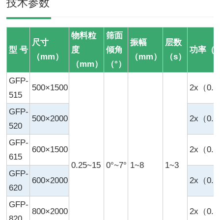
技术参数
物料粒
筛面
尺寸
振幅
层数
型 号
度
倾角
功率（
（mm）
（mm）
（s）
（mm）
（°）
GFP-
500×1500
2x（0.1
515
GFP-
500×2000
2x（0.1
520
GFP-
600×1500
2x（0.1
615
0.25~15
0°~7°
1~8
1~3
GFP-
600×2000
2x（0.2
620
GFP-
800×2000
2x（0.4
820