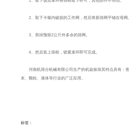
1、取下该层束环将筛框取下即可，其他部件不用动。
2、取下卡箍内破损的工作网，然后将新筛网平铺在母网
3、剪掉预留2公斤外多余的筛网。
4、然后装上筛框，锁紧束环即可完成。
河南机筛分机械有限公司生产的机旋振筛其特点具有：密闭
末、颗粒、液体等行业的广泛应用。
标签：