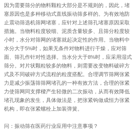
因为需要筛分的物料颗粒大部分是不规则的，因此，堵
塞原因也是多种移动式
直线振动筛
多样的。为有效地防
止
震动筛
选机筛网堵塞，应针对上述筛孔堵塞原因采取
措施。当物料粒度较细、泥质含量较多、且筛分粒度较
小时，水分对筛网的堵塞就起决定性的作用。当物料中
水分大于5%时，如果无条件对物料进行干燥，应对筛
面、筛孔作针对性选择。当水分大于8%时，应采用湿式
筛分。对片状颗粒较多的物料，则需要改变物料破碎方
式及不同破碎方式流程的粒度搭配。合理调节筛网张紧
力是减少振荡筛筛网堵孔的一种有效方法，合理的张紧
力使筛网同支撑樑产生轻微的二次振动，从而有效降低
堵孔现象的发生，具体做法是，把张紧钩做成恒力张紧
机构，即在张紧螺栓上加装弹簧。
问：振动筛在医药行业应用中注意事项？