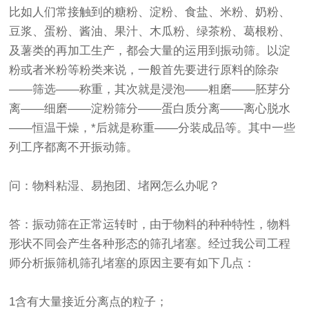
比如人们常接触到的糖粉、淀粉、食盐、米粉、奶粉、
豆浆、蛋粉、酱油、果汁、木瓜粉、绿茶粉、葛根粉、
及薯类的再加工生产，都会大量的运用到振动筛。以淀
粉或者米粉等粉类来说，一般首先要进行原料的除杂
——筛选——称重，其次就是浸泡——粗磨——胚芽分
离——细磨——淀粉筛分——蛋白质分离——离心脱水
——恒温干燥，*后就是称重——分装成品等。其中一些
列工序都离不开振动筛。
问：物料粘湿、易抱团、堵网怎么办呢？
答：振动筛在正常运转时，由于物料的种种特性，物料
形状不同会产生各种形态的筛孔堵塞。经过我公司工程
师分析振筛机筛孔堵塞的原因主要有如下几点：
1含有大量接近分离点的粒子；