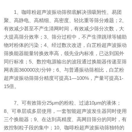
1、咖啡粉超声波
振动筛
彻底解决强吸附性、易团
聚、高静电、高精细、高密度、轻比重等筛分难题；2、
有效减少甚至不产生清网时间，有效减少筛分次数，大
大提高筛分效率；3、筛分过程中，不产生弹跳球等辅助
物对粉体的污染；4、经过数次改进，白芷粉超声波振动
筛换能器能量转换效率高，领先业内标准，已达到国外
同行标准；5、数控电源输出的波段通过换能器传递至筛
网表面360000次/分钟；6、与普通振动筛相比，白芷粉
超声波振动筛筛分精度可提高1—100%，产量可提高1-
15倍。
7、可有效筛分25μm的粉粒、过滤10μm的液体；
8、可单层或多层使用，一套智能超声波发生器同时使用
三个换能器；9、在达到高精度、高网目筛分的同时，有
效控制粒子段的集中；10、咖啡粉超声波振动筛独特的