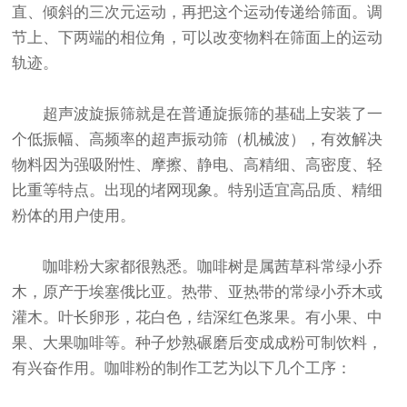
直、倾斜的三次元运动，再把这个运动传递给筛面。调
节上、下两端的相位角，可以改变物料在筛面上的运动
轨迹。
超声波旋振筛就是在普通旋振筛的基础上安装了一
个低振幅、高频率的超声
振动筛
（机械波），有效解决
物料因为强吸附性、摩擦、静电、高精细、高密度、轻
比重等特点。出现的堵网现象。特别适宜高品质、精细
粉体的用户使用。
咖啡粉大家都很熟悉。咖啡树是属茜草科常绿小乔
木，原产于埃塞俄比亚。热带、亚热带的常绿小乔木或
灌木。叶长卵形，花白色，结深红色浆果。有小果、中
果、大果咖啡等。种子炒熟碾磨后变成成粉可制饮料，
有兴奋作用。咖啡粉的制作工艺为以下几个工序：