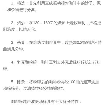
1、筛选：首先利用
直线振动筛
对咖啡中的沙子、泥
土和杂物进行分离。
2、焙炒：在130～160℃的煤炉上焙炒熟制，严格控
制温度，以防炭化。
3、杀青：在焙烤过咖啡豆中，趁热加0.2%的炉州特
曲焖几分钟。
4、剥壳和粉碎：咖啡豆剥去外壳后经粉碎机进行粉
碎。
5、除杂：将粉碎后的咖啡粉再经100目的
超声波振
动筛
筛分。过滤掉粒径较精的颗粒。
咖啡粉
超声波振动筛
具有十大筛分特性：