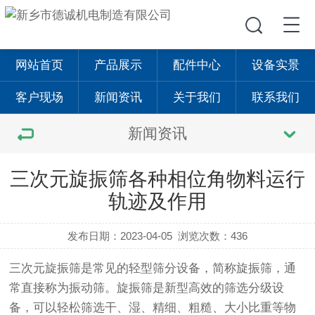
网站首页
产品展示
配件中心
设备实景
客户现场
新闻资讯
关于我们
联系我们
新闻资讯
三次元旋振筛各种相位角物料运行
轨迹及作用
发布日期：2023-04-05
浏览次数：436
三次元
旋振筛
是常见的轻型筛分设备，简称
旋振筛
，通
常直接称为
振动筛
。旋振筛是新型高效的筛选分级设
备，可以轻松筛选干、湿、精细、粗糙、大小比重等物