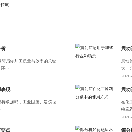
分精度
分析
震动
保障后续加工质量与效率的关键
震动
···
大、
2026-
用表现
震动
策持续加码，工业固废、建筑垃
在化
·
纯度
2026-
养要点
筛分