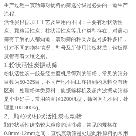
生产过程中
震动筛
对物料的筛选分级是必要的一道生产
流程。
活性炭根据加工工艺及应用的不同：主要有粉状活性
炭、颗粒活性炭、柱状活性炭等几种类型存在，对
震动
筛
有了解的人都知道，震动筛的种类及型号多种多样，
针对不同的物料情况，型号及所使用筛板材质，钢板厚
度都有着天壤之别。
1.粉状活性炭
振动筛
粉状活性炭一般是经由磨机后得到的细粉，常见的筛分
目数为50-325目，不同产地不同工序得到的原料会有所
区别，处理粉体类原料，
旋振筛
标机及
超声波振动筛
都
是个中好手，常用的直径1200机型，筛网网孔不同，处
理量100-300kg。
2、颗粒状/柱状活性炭
振动筛
颗粒状活性碳指较大粒度的活性碳，常见的规格在
0.8mm-12mm之间，直线震动筛是处理此种原料的常用