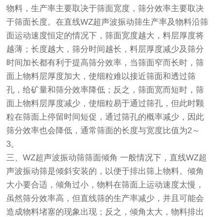
物料，生产率主要取决于筛面宽度，筛分效率主要取决
于筛面长度。在直线WZ超声波振动筛生产率及物料沿筛
面运动速度恒定的情况下，筛面宽度越大，料层厚度将
越薄；长度越大，筛分时间越长，料层厚度减少及筛分
时间加长都有利于提高筛分效率，当筛面窄而长时，筛
面上物料层厚度加大，使细粒难以接近筛面和透过筛
孔，给矿量和筛分效率降低；反之，筛面宽而短时，筛
面上物料层厚度减少，使细粒易于通过筛孔，但此时颗
粒在筛面上停留时间短促，通过筛孔的概率减少，因此
筛分效率也会降低，通常筛面的长度与宽度比值为2～
3。
三、WZ超声波振动筛筛面倾角 一般情况下，直线WZ超
声波振动筛是倾斜安装的，以便于排出筛上物料。倾角
大小要合适，倾角过小，物料在筛面上运动速度太慢，
虽然筛分效率高，但
直线筛
的生产率减少，并且可能会
造成物料堵塞的现象出现；反之，倾角太大，物料排出