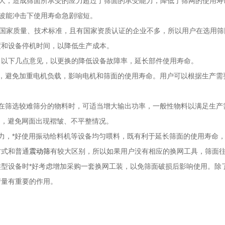
大，造成筛面所承受的应力超过了筛面的承受能力，降低了筛网的使用寿
波能冲击下使用寿命急剧缩短。
合国家质量、技术标准，且有国家资质认证的企业不多，所以用户在选用筛
度和设备停机时间，以降低生产成本。
出以下几点意见，以更换的降低设备故障率，延长部件使用寿命。
可，避免加重电机负载，影响电机和筛面的使用寿命。用户可以根据生产需
在筛选较难筛分的物料时，可适当增大输出功率，一般性物料以满足生产
网，避免网面出现褶皱、不平整情况。
力，*好使用振动给料机等设备均匀喂料，既有利于延长筛面的使用寿命，
方式和普通
震动筛
有较大区别，所以如果用户没有相应的换网工具，筛面
型设备时*好考虑增加采购一套换网工装，以免筛面破损后影响使用。除
产量有重要的作用。