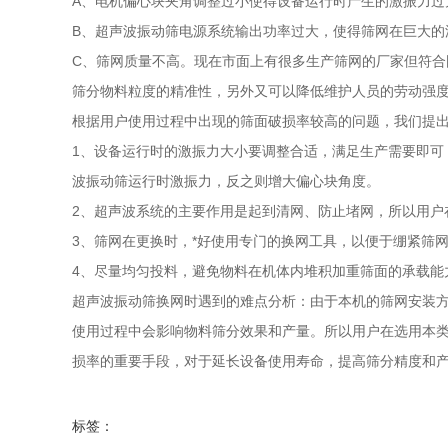
A、电机偏心块夹角调整过小使得设备运行时产生的激振力过
B、超声波振动筛电源系统输出功率过大，使得筛网在巨大的
C、筛网质量不高。现在市面上有很多生产筛网的厂家但符
筛分物料粒度的精准性，另外又可以降低维护人员的劳动强
根据用户使用过程中出现的筛面破损率较高的问题，我们提
1、设备运行时的激振力大小要调整合适，满足生产需要即
波振动筛运行时激振力，反之则增大偏心块角度。
2、超声波系统的主要作用是起到清网、防止堵网，所以用户
3、筛网在更换时，*好使用专门的换网工具，以便于绷紧筛
4、尽量均匀投料，避免物料在机体内堆积加重筛面的承载能
超声波振动筛换网时遇到的难点分析：由于本机的筛网安装
使用过程中会影响物料筛分效果和产量。所以用户在选用本类
损率的重要手段，对于延长设备使用寿命，提高筛分精度和
标签：