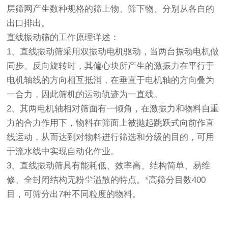
层筛网产生数种规格的筛上物、筛下物、分别从各自的
出口排出。
直线振动筛
的工作原理详述：
1、直线
振动筛
采用双振动电机驱动，当两台振动电机做
同步、反向旋转时，其偏心块所产生的激振力在平行于
电机轴线的方向相互抵消，在垂直于电机轴的方向叠为
一合力，因此筛机的运动轨迹为一直线。
2、其两电机轴相对筛面有一倾角，在激振力和物料自重
力的合力作用下，物料在筛面上被抛起跳跃式向前作直
线运动，从而达到对物料进行筛选和分级的目的，可用
于流水线中实现自动化作业。
3、直线
振动筛
具有能耗低、效率高、结构简单、易维
修、全封闭结构无粉尘溢散的特点。*高筛分目数400
目，可筛分出7种不同粒度的物料。