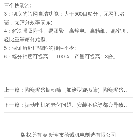
三个换能器;
3：彻底的筛网自洁功能：大于500目筛分，无网孔堵
塞，无筛分效率衰减;
4：解决强吸附性、易团聚、高静电、高精细、高密度、
轻比重等筛分难题;
5：保证所处理物料的特性不变;
6：筛分精度可提高1—100%，产量可提高1-8倍。
上一篇：陶瓷泥浆振动筛（加缘型旋振筛）陶瓷泥浆等浆液过滤方面有较好表现
下一篇：振动电机的老化问题、安装不稳等都会导致振动筛发生噪音过大
版权所有 © 新乡市德诚机电制造有限公司