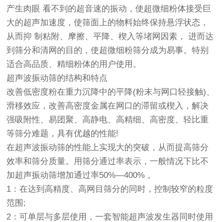
产生肉眼 看不到的超音速的振动，使超微细粉体接受巨
大的超声加速度，使筛面上的物料始终保持悬浮状态，
从而抑 制粘附、摩擦、平降、楔入等堵网因素， 进而达
到筛分和清网的目的，使超微细粉筛分成为易事。特别
适合高品质、精细粉体的用户使用。
超声波振动筛
的结构和特点
改善低密度粉在重力沉降中的平降(粉末与网口轻接触)、
滑移效应，改善高密度金属在网口的滞留或楔入，解决
强吸附性、易团聚、高静电、高精细、高密度、轻比重
等筛分难题，具有优越的性能!
在超声波
振动筛
的性能上实现大的突破，从而提高筛分
效率和筛分质量。用筛分通过率表示，一般情况下比不
加超声
振动筛
增加通过率50%—400% 。
1：在达到高精度、高网目筛分的同时，控制较窄的粒度
范围;
2：可单层与多层使用，一套智能超声波发生器同时使用