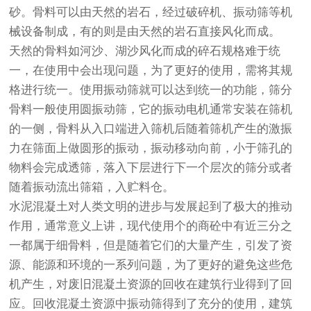
砂。骨料可以由天然的岩石，经过破碎机、
振动筛
等机
械设备制成，有的则是由天然的岩石直接风化而成。
天然的骨料如河沙、湖沙风化而成的碎石规格难于统
一，在使用中会出现问题，为了更好的使用，需将其规
格进行统一。使用
振动筛
就可以达到统一的功能，筛分
骨料一般使用
圆振动筛
，它的振动电机通常安装在筛机
的一侧，骨料从入口端进入筛机后随着筛机产生的激振
力在筛面上做圆形的振动，振动移动向前，小于筛孔的
物料会完成透筛，落入下层进行下一个层次的筛分或者
随着振动流出筛箱，入贮料仓。
水泥混凝土对人类文明的进步与发展起到了极大的推动
作用，通常意义上讲，现代使用个的商砼中有近三分之
一都属于细骨料，但是随着它们的大量产生，引发了资
源、能源和环境的一系列问题，为了更好的避免这些危
机产生，对废旧混凝土资源的回收在建筑行业得到了回
应。回收混凝土资源中振动筛得到了充分的使用，建筑