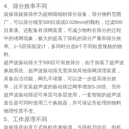
4、筛分效率不同
旋振筛旋振筛作为超精细细粉筛分设备，筛分物料范围
广，可以筛分细至500目或或0.028mm的颗粒，过滤500
目浆液。还配备有清网装置，可减少物料在筛分的过程
中的堵网现象，极大的提高了筛机的筛分产量和筛分效
率。1~5层筛面设计，多同时分选6个不同粒度规格的物
料。
超声波振动筛大于500目可有效筛分，由于加装了超声波
换能系统，超声波振动筛无需添加其他筛网清理装置，
具备自洁功能，网孔不堵塞，可以进一步提高筛分效
率，比不安装超声波的振动筛过网率增加5-20倍。另外
超声波振动筛还可单层与多层使用，一套智能的超声波
发生器可同时使用三个换能器，并可保证所处理的物料
物理性质不变。
5、工作原理不同
旋振筛是由直立式电机作激振源，当筛机启动后，电机