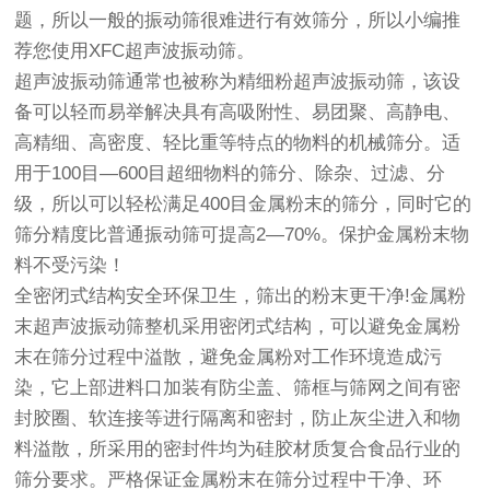
题，所以一般的
振动筛
很难进行有效筛分，所以小编推
荐您使用XFC
超声波振动筛
。
超声波振动筛
通常也被称为精细粉超声波
振动筛
，该设
备可以轻而易举解决具有高吸附性、易团聚、高静电、
高精细、高密度、轻比重等特点的物料的机械筛分。适
用于100目—600目超细物料的筛分、除杂、过滤、分
级，所以可以轻松满足400目金属粉末的筛分，同时它的
筛分精度比普通振动筛可提高2—70%。保护金属粉末物
料不受污染！
全密闭式结构安全环保卫生，筛出的粉末更干净!金属粉
末超声波振动筛整机采用密闭式结构，可以避免金属粉
末在筛分过程中溢散，避免金属粉对工作环境造成污
染，它上部进料口加装有防尘盖、筛框与筛网之间有密
封胶圈、软连接等进行隔离和密封，防止灰尘进入和物
料溢散，所采用的密封件均为硅胶材质复合食品行业的
筛分要求。严格保证金属粉末在筛分过程中干净、环