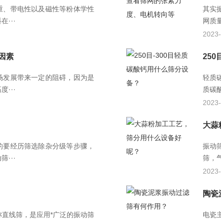
重、带电性以及磁性等粉体学性
其实
···
网质
2023-
因素
25
场发展带来一定的阻碍，因为是
轻质
···
质碳
2023-
大蒜
的要经历筛选除杂分级等步骤，
振动
···
筛，
2023-
陶瓷
直线筛，是应用*广泛的振动筛
电瓷