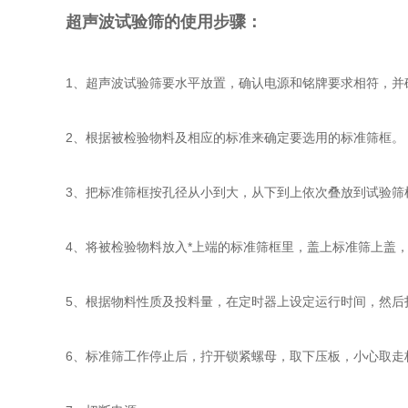
超声波试验筛的使用步骤：
1、超声波试验筛要水平放置，确认电源和铭牌要求相符，并
2、根据被检验物料及相应的标准来确定要选用的标准筛框。
3、把标准筛框按孔径从小到大，从下到上依次叠放到试验筛
4、将被检验物料放入*上端的标准筛框里，盖上标准筛上盖
5、根据物料性质及投料量，在定时器上设定运行时间，然后
6、标准筛工作停止后，拧开锁紧螺母，取下压板，小心取走