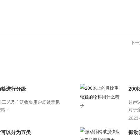
下一
动筛进行分级
20
进工艺及广泛收集用户反馈意见
超声
···
对于
2023-
业可以分为五类
振动