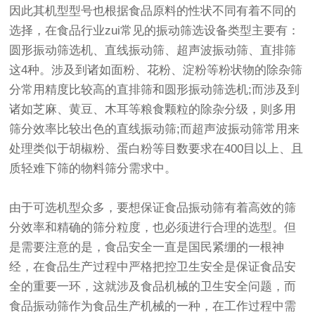
因此其机型型号也根据食品原料的性状不同有着不同的
选择，在食品行业zui常见的振动筛选设备类型主要有：
圆形振动筛选机、
直线振动筛
、
超声波振动筛
、直排筛
这4种。涉及到诸如面粉、花粉、淀粉等粉状物的除杂筛
分常用精度比较高的直排筛和圆形振动筛选机;而涉及到
诸如芝麻、黄豆、木耳等粮食颗粒的除杂分级，则多用
筛分效率比较出色的
直线振动筛
;而
超声波振动筛
常用来
处理类似于胡椒粉、蛋白粉等目数要求在400目以上、且
质轻难下筛的物料筛分需求中。
由于可选机型众多，要想保证食品振动筛有着高效的筛
分效率和精确的筛分粒度，也必须进行合理的选型。但
是需要注意的是，食品安全一直是国民紧绷的一根神
经，在食品生产过程中严格把控卫生安全是保证食品安
全的重要一环，这就涉及食品机械的卫生安全问题，而
食品振动筛作为食品生产机械的一种，在工作过程中需